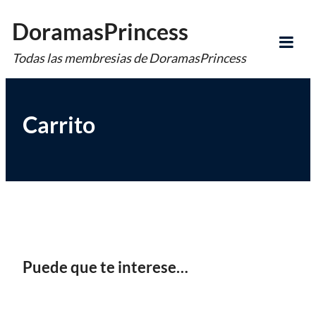
Saltar
DoramasPrincess
al
Todas las membresias de DoramasPrincess
contenido
Tog
Mob
Me
Carrito
Puede que te interese…